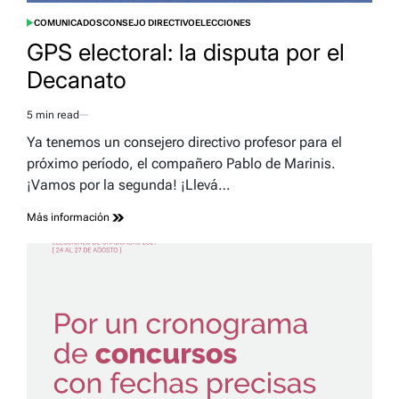
COMUNICADOS
CONSEJO DIRECTIVO
ELECCIONES
POSTED
IN
GPS electoral: la disputa por el
Decanato
5 min read
Estimated
read
Ya tenemos un consejero directivo profesor para el
time
próximo período, el compañero Pablo de Marinis.
¡Vamos por la segunda! ¡Llevá…
Más información