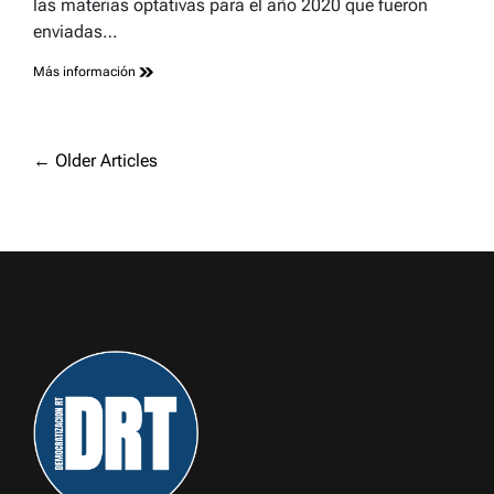
las materias optativas para el año 2020 que fueron
enviadas…
Más información
Navegación
←
Older Articles
de
entradas