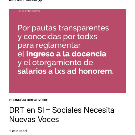
CONSEJO DIRECTIVO
DRT
POSTED
IN
DRT en SI – Sociales Necesita
Nuevas Voces
1 min read
Estimated