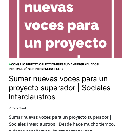
CONSEJO DIRECTIVO
ELECCIONES
ESTUDIANTES
GRADUADOS
POSTED
INFORMACIÓN DE INTERÉS
UBA-FSOC
IN
Sumar nuevas voces para un
proyecto superador | Sociales
Interclaustros
7 min read
Estimated
read
Sumar nuevas voces para un proyecto superador |
time
Sociales Interclaustros Desde hace mucho tiempo,