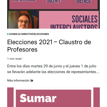
CONSEJO DIRECTIVO
ELECCIONES
POSTED
IN
Elecciones 2021 – Claustro de
Profesores
1 min read
Estimated
read
Entre los días martes 29 de junio y el jueves 1 de julio
time
se llevarán adelante las elecciones de representantes…
Más información