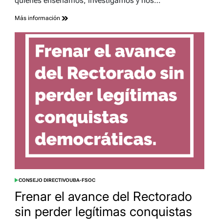
quienes enseñamos, investigamos y nos…
Más información
CONSEJO DIRECTIVO
UBA-FSOC
POSTED
IN
Frenar el avance del Rectorado
sin perder legítimas conquistas