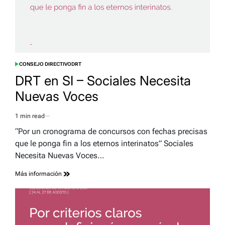
CONSEJO DIRECTIVO
DRT
POSTED
IN
DRT en SI – Sociales Necesita
Nuevas Voces
1 min read
Estimated
read
“Por un cronograma de concursos con fechas precisas
time
que le ponga fin a los eternos interinatos” Sociales
Necesita Nuevas Voces…
Más información