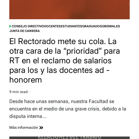
CONSEJO DIRECTIVO
DOCENTES
ESTUDIANTES
GRADUADOS
GREMIALES
POSTED
JUNTA DE CARRERA
IN
El Rectorado mete su cola. La
otra cara de la “prioridad” para
RT en el reclamo de salarios
para los y las docentes ad -
honorem
9 min read
Estimated
read
Desde hace unas semanas, nuestra Facultad se
time
encuentra en el medio de una grave crisis, debido a la
disputa interna…
Más información