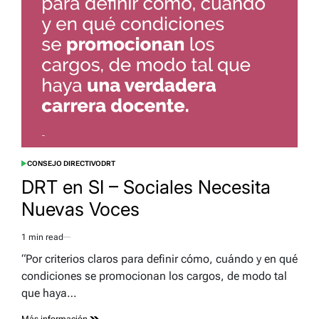
CONSEJO DIRECTIVO
DRT
POSTED
IN
DRT en SI – Sociales Necesita
Nuevas Voces
1 min read
Estimated
read
“Por criterios claros para definir cómo, cuándo y en qué
time
condiciones se promocionan los cargos, de modo tal
que haya…
Más información