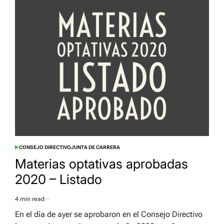
CONSEJO DIRECTIVO
JUNTA DE CARRERA
POSTED
IN
Materias optativas aprobadas
2020 – Listado
4 min read
Estimated
read
En el día de ayer se aprobaron en el Consejo Directivo
time