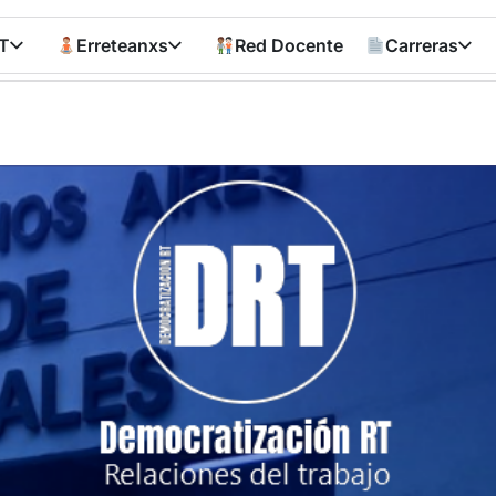
T
Erreteanxs
Red Docente
Carreras
Democratizació
RT