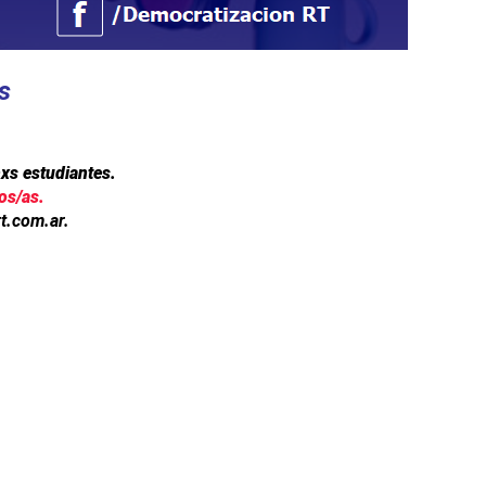
s
xs estudiantes.
os/as.
t.com.ar
.