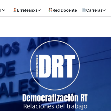
T
Erreteanxs
Red Docente
Carreras
Democratizació
RT