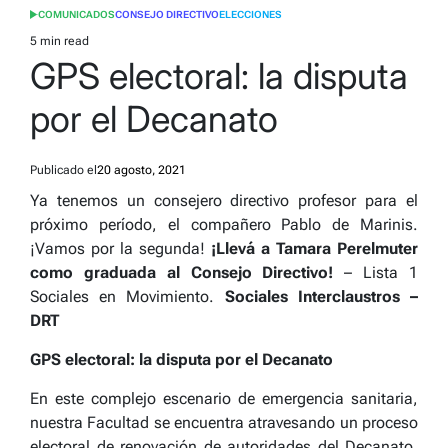
COMUNICADOS
CONSEJO DIRECTIVO
ELECCIONES
POSTED
IN
5 min read
Estimated
GPS electoral: la disputa
read
time
por el Decanato
Publicado el
20 agosto, 2021
Ya tenemos un consejero directivo profesor para el
próximo período, el compañero Pablo de Marinis.
¡Vamos por la segunda!
¡Llevá a Tamara Perelmuter
como graduada al Consejo Directivo!
– Lista 1
Sociales en Movimiento.
Sociales Interclaustros –
DRT
GPS electoral: la disputa por el Decanato
En este complejo escenario de emergencia sanitaria,
nuestra Facultad se encuentra atravesando un proceso
electoral de renovación de autoridades del Decanato,