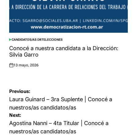
CANDIDATOS/AS DRT
ELECCIONES
POSTED
IN
Conocé a nuestra candidata a la Dirección:
Silvia Garro
13 mayo, 2026
Posted
on
Navegación
Previous:
de
Laura Guinard – 3ra Suplente | Conocé a
entradas
nuestros/as candidatos/as
Next:
Agostina Nanni – 4ta Titular | Conocé a
nuestros/as candidatos/as