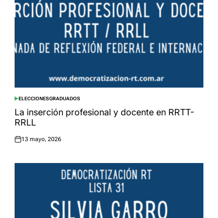
ELECCIONES
GRADUADOS
POSTED
IN
La inserción profesional y docente en RRTT-
RRLL
13 mayo, 2026
Posted
on