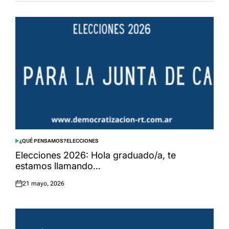
¿QUÉ PENSAMOS?
ELECCIONES
POSTED
IN
Elecciones 2026: Hola graduado/a, te
estamos llamando…
21 mayo, 2026
Posted
on