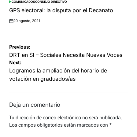
COMUNICADOS
CONSEJO DIRECTIVO
POSTED
IN
GPS electoral: la disputa por el Decanato
20 agosto, 2021
Posted
on
Navegación
Previous:
de
DRT en SI – Sociales Necesita Nuevas Voces
Next:
entradas
Logramos la ampliación del horario de
votación en graduados/as
Deja un comentario
Tu dirección de correo electrónico no será publicada.
Los campos obligatorios están marcados con
*