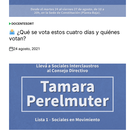
DOCENTES
DRT
POSTED
IN
¿Qué se vota estos cuatro días y quiénes
votan?
24 agosto, 2021
Posted
on