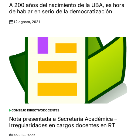
IN
A 200 años del nacimiento de la UBA, es hora
de hablar en serio de la democratización
12 agosto, 2021
Posted
on
CONSEJO DIRECTIVO
DOCENTES
POSTED
IN
Nota presentada a Secretaría Académica –
Irregularidades en cargos docentes en RT
29 julio, 2021