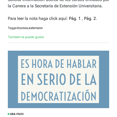
la Carrera a la Secretaría de Extensión Universitaria.
Para leer la nota haga click aquí:
Pág. 1
,
Pág. 2
.
Tagged
cursos
,
extension
También te puede gustar
UBA-FSOC
POSTED