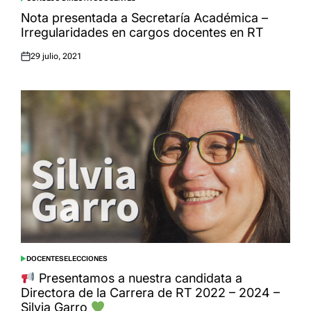
POSTED
IN
Nota presentada a Secretaría Académica –
Irregularidades en cargos docentes en RT
29 julio, 2021
Posted
on
DOCENTES
ELECCIONES
POSTED
IN
Presentamos a nuestra candidata a
Directora de la Carrera de RT 2022 – 2024 –
Silvia Garro