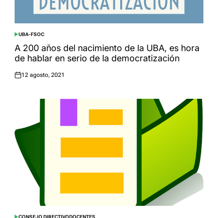
UBA-FSOC
POSTED
IN
A 200 años del nacimiento de la UBA, es hora
de hablar en serio de la democratización
12 agosto, 2021
Posted
on
CONSEJO DIRECTIVO
DOCENTES