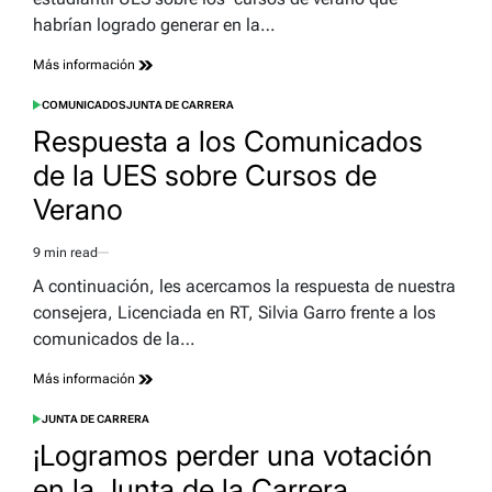
habrían logrado generar en la…
Más información
COMUNICADOS
JUNTA DE CARRERA
POSTED
IN
Respuesta a los Comunicados
de la UES sobre Cursos de
Verano
9 min read
Estimated
read
A continuación, les acercamos la respuesta de nuestra
time
consejera, Licenciada en RT, Silvia Garro frente a los
comunicados de la…
Más información
JUNTA DE CARRERA
POSTED
IN
¡Logramos perder una votación
en la Junta de la Carrera