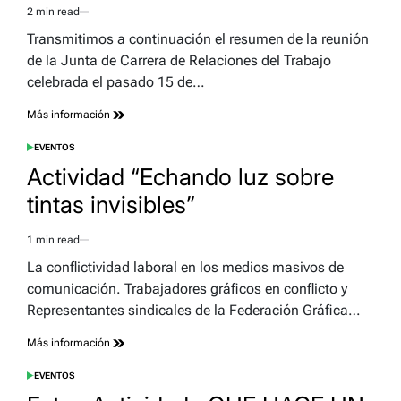
2 min read
Estimated
read
Transmitimos a continuación el resumen de la reunión
time
de la Junta de Carrera de Relaciones del Trabajo
celebrada el pasado 15 de…
Más información
EVENTOS
POSTED
IN
Actividad “Echando luz sobre
tintas invisibles”
1 min read
Estimated
read
La conflictividad laboral en los medios masivos de
time
comunicación. Trabajadores gráficos en conflicto y
Representantes sindicales de la Federación Gráfica…
Más información
EVENTOS
POSTED
IN