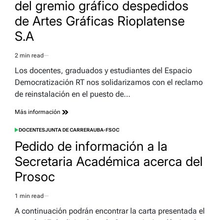
del gremio gráfico despedidos
de Artes Gráficas Rioplatense
S.A
2 min read
Estimated
read
Los docentes, graduados y estudiantes del Espacio
time
Democratización RT nos solidarizamos con el reclamo
de reinstalación en el puesto de…
Más información
DOCENTES
JUNTA DE CARRERA
UBA-FSOC
POSTED
IN
Pedido de información a la
Secretaria Académica acerca del
Prosoc
1 min read
Estimated
read
A continuación podrán encontrar la carta presentada el
time