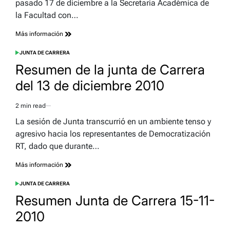
pasado 17 de diciembre a la Secretaria Académica de
la Facultad con…
Más información
JUNTA DE CARRERA
POSTED
IN
Resumen de la junta de Carrera
del 13 de diciembre 2010
2 min read
Estimated
read
La sesión de Junta transcurrió en un ambiente tenso y
time
agresivo hacia los representantes de Democratización
RT, dado que durante…
Más información
JUNTA DE CARRERA
POSTED
IN
Resumen Junta de Carrera 15-11-
2010