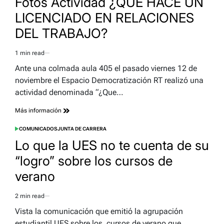
Fotos Actividad ¿QUE HACE UN
LICENCIADO EN RELACIONES
DEL TRABAJO?
1 min read
Estimated
read
Ante una colmada aula 405 el pasado viernes 12 de
time
noviembre el Espacio Democratización RT realizó una
actividad denominada “¿Que…
Más información
COMUNICADOS
JUNTA DE CARRERA
POSTED
IN
Lo que la UES no te cuenta de su
“logro” sobre los cursos de
verano
2 min read
Estimated
read
Vista la comunicación que emitió la agrupación
time
estudiantil UES sobre los cursos de verano que