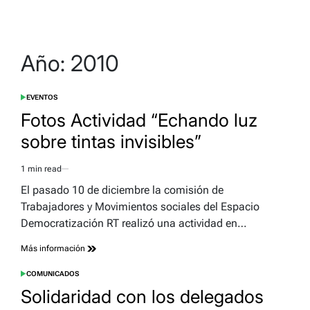
Año:
2010
EVENTOS
POSTED
IN
Fotos Actividad “Echando luz
sobre tintas invisibles”
1 min read
Estimated
read
El pasado 10 de diciembre la comisión de
time
Trabajadores y Movimientos sociales del Espacio
Democratización RT realizó una actividad en…
Más información
COMUNICADOS
POSTED
IN
Solidaridad con los delegados