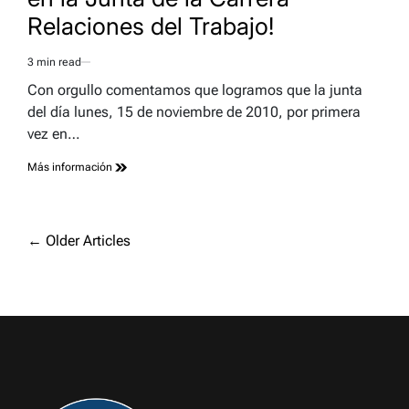
Relaciones del Trabajo!
3 min read
Estimated
read
Con orgullo comentamos que logramos que la junta
time
del día lunes, 15 de noviembre de 2010, por primera
vez en…
Más información
Navegación
←
Older Articles
de
entradas