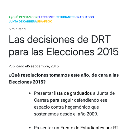
¿QUÉ PENSAMOS?
ELECCIONES
ESTUDIANTES
GRADUADOS
POSTED
JUNTA DE CARRERA
UBA-FSOC
IN
6 min read
Estimated
Las decisiones de DRT
read
time
para las Elecciones 2015
Publicado el
5 septiembre, 2015
¿Qué resoluciones tomamos este año, de cara a las
Elecciones 2015?
Presentar
lista de graduados
a Junta de
Carrera para seguir defendiendo ese
espacio contra hegemónico que
sostenemos desde el año 2009.
Presentar un
Frente de Estudiantes por RT
,