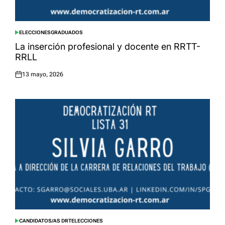
ELECCIONES
GRADUADOS
POSTED
IN
La inserción profesional y docente en RRTT-
RRLL
13 mayo, 2026
Posted
on
CANDIDATOS/AS DRT
ELECCIONES
POSTED