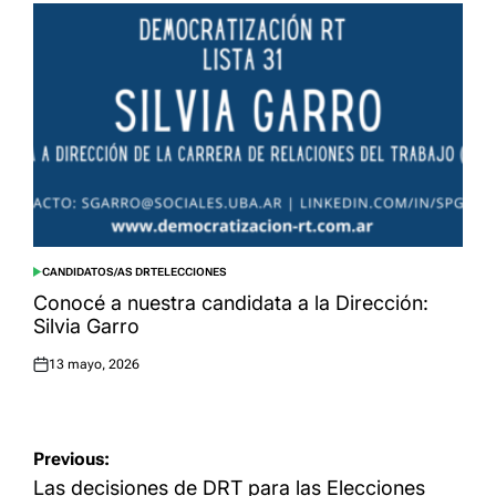
CANDIDATOS/AS DRT
ELECCIONES
POSTED
IN
Conocé a nuestra candidata a la Dirección:
Silvia Garro
13 mayo, 2026
Posted
on
Navegación
Previous:
de
Las decisiones de DRT para las Elecciones