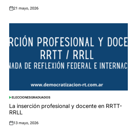
21 mayo, 2026
Posted
on
ELECCIONES
GRADUADOS
POSTED
IN
La inserción profesional y docente en RRTT-
RRLL
13 mayo, 2026
Posted
on