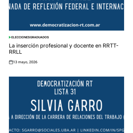
ELECCIONES
GRADUADOS
POSTED
IN
La inserción profesional y docente en RRTT-
RRLL
13 mayo, 2026
Posted
on