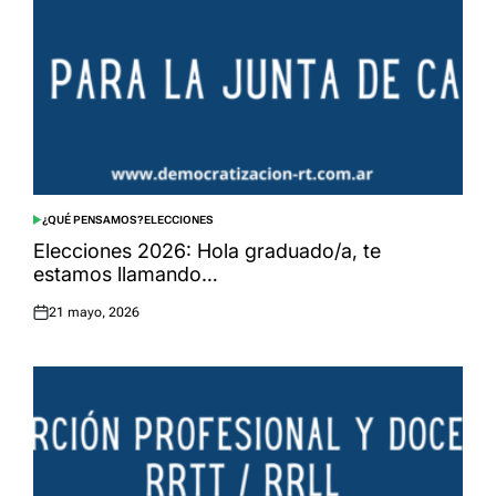
¿QUÉ PENSAMOS?
ELECCIONES
POSTED
IN
Elecciones 2026: Hola graduado/a, te
estamos llamando…
21 mayo, 2026
Posted
on