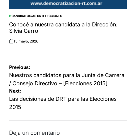
CANDIDATOS/AS DRT
ELECCIONES
POSTED
IN
Conocé a nuestra candidata a la Dirección:
Silvia Garro
13 mayo, 2026
Posted
on
Navegación
Previous:
de
Nuestros candidatos para la Junta de Carrera
entradas
/ Consejo Directivo – [Elecciones 2015]
Next:
Las decisiones de DRT para las Elecciones
2015
Deja un comentario