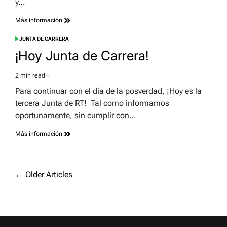
y…
Más información
JUNTA DE CARRERA
POSTED
IN
¡Hoy Junta de Carrera!
2 min read
Estimated
read
Para continuar con el día de la posverdad, ¡Hoy es la
time
tercera Junta de RT! Tal como informamos
oportunamente, sin cumplir con…
Más información
Navegación
←
Older Articles
de
entradas