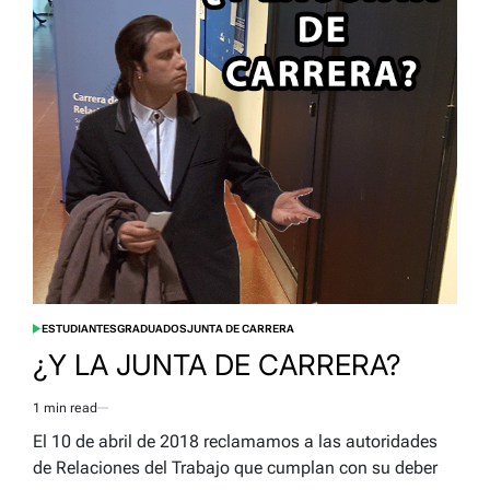
ESTUDIANTES
GRADUADOS
JUNTA DE CARRERA
POSTED
IN
¿Y LA JUNTA DE CARRERA?
1 min read
Estimated
read
El 10 de abril de 2018 reclamamos a las autoridades
time
de Relaciones del Trabajo que cumplan con su deber