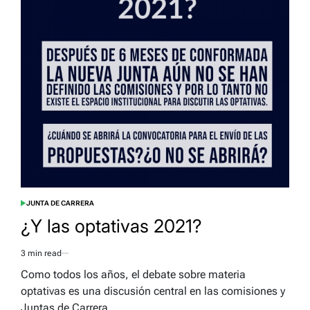
JUNTA DE CARRERA
POSTED
IN
¿Y las optativas 2021?
3 min read
Estimated
read
Como todos los años, el debate sobre materia
time
optativas es una discusión central en las comisiones y
Juntas de Carrera.…