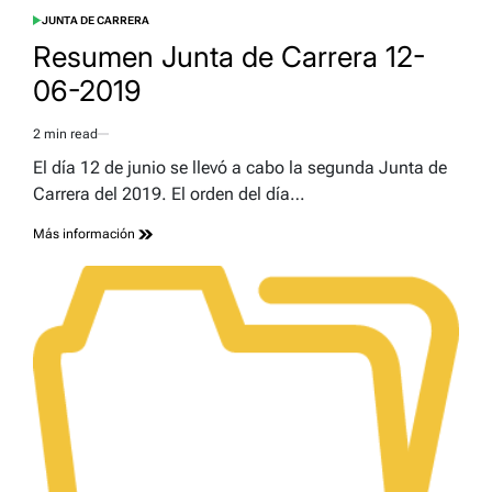
JUNTA DE CARRERA
POSTED
IN
Resumen Junta de Carrera 12-
06-2019
2 min read
Estimated
read
El día 12 de junio se llevó a cabo la segunda Junta de
time
Carrera del 2019. El orden del día…
Más información