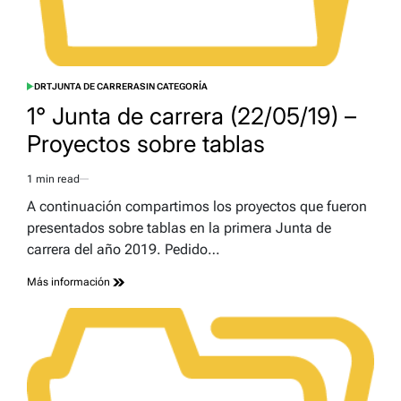
DRT
JUNTA DE CARRERA
SIN CATEGORÍA
POSTED
IN
1° Junta de carrera (22/05/19) –
Proyectos sobre tablas
1 min read
Estimated
read
A continuación compartimos los proyectos que fueron
time
presentados sobre tablas en la primera Junta de
carrera del año 2019. Pedido…
Más información