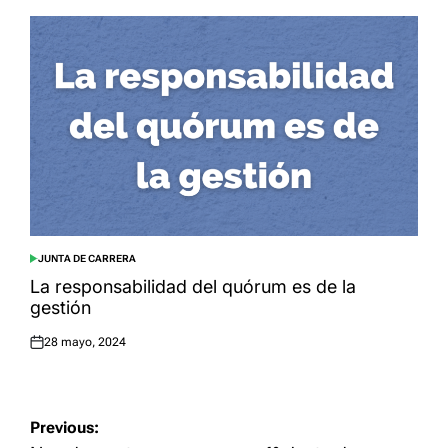
JUNTA DE CARRERA
POSTED
IN
La responsabilidad del quórum es de la
gestión
28 mayo, 2024
Posted
on
Navegación
Previous: