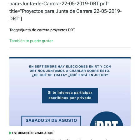
para-Junta-de-Carrera-22-05-2019-DRT.pdf”
title=”Proyectos para Junta de Carrera 22-05-2019-
DRT”]
Tagged
junta de carrera
,
proyectos DRT
También te puede gustar
ESTUDIANTES
GRADUADOS
POSTED
IN