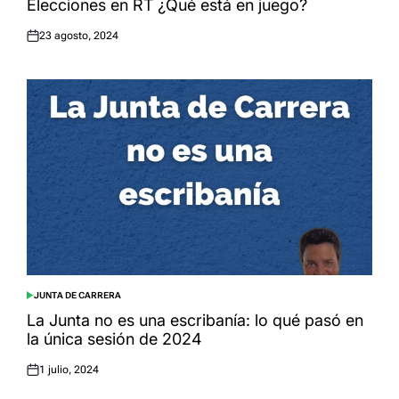
Elecciones en RT ¿Qué está en juego?
23 agosto, 2024
Posted
on
JUNTA DE CARRERA
POSTED
IN
La Junta no es una escribanía: lo qué pasó en
la única sesión de 2024
1 julio, 2024
Posted
on