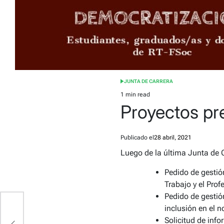
JUNTA DE CARRERA
POSTED
IN
1 min read
Estimated
Proyectos pr
read
time
Publicado el
28 abril, 2021
Luego de la última Junta de 
Pedido de gestió
Trabajo y el Pro
Pedido de gestió
inclusión en el n
Solicitud de info