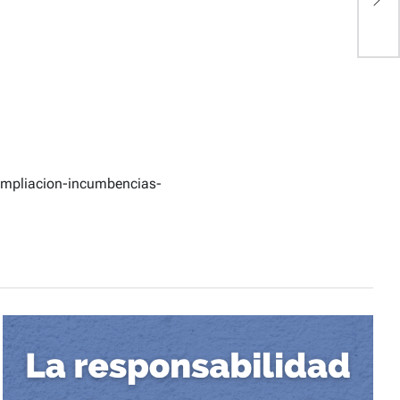
t
-Ampliacion-incumbencias-