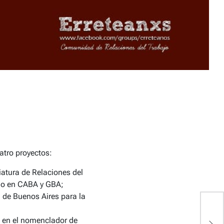
atro proyectos:
iatura de Relaciones del
ajo en CABA y GBA;
a de Buenos Aires para la
1
jo en el nomenclador de
d