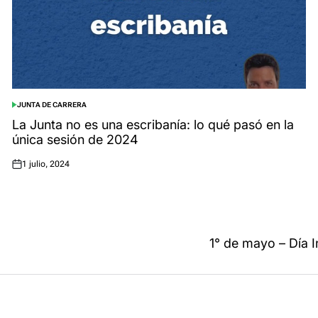
JUNTA DE CARRERA
POSTED
IN
La Junta no es una escribanía: lo qué pasó en la
única sesión de 2024
1 julio, 2024
Posted
on
1° de mayo – Día I