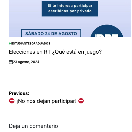
ESTUDIANTES
GRADUADOS
POSTED
IN
Elecciones en RT ¿Qué está en juego?
23 agosto, 2024
Posted
on
Navegación
Previous:
de
¡No nos dejan participar!
entradas
Deja un comentario