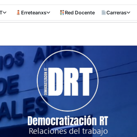
T
Erreteanxs
Red Docente
Carreras
Democratizació
RT