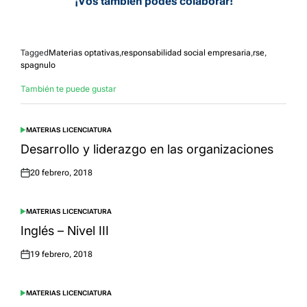
¡Vos también podés colaborar!
Tagged
Materias optativas
,
responsabilidad social empresaria
,
rse
,
spagnulo
También te puede gustar
MATERIAS LICENCIATURA
POSTED
IN
Desarrollo y liderazgo en las organizaciones
20 febrero, 2018
Posted
on
MATERIAS LICENCIATURA
POSTED
IN
Inglés – Nivel III
19 febrero, 2018
Posted
on
MATERIAS LICENCIATURA
POSTED