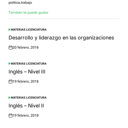
politica
,
trabajo
También te puede gustar
MATERIAS LICENCIATURA
POSTED
IN
Desarrollo y liderazgo en las organizaciones
20 febrero, 2018
Posted
on
MATERIAS LICENCIATURA
POSTED
IN
Inglés – Nivel III
19 febrero, 2018
Posted
on
MATERIAS LICENCIATURA
POSTED
IN
Inglés – Nivel II
19 febrero, 2018
Posted
on