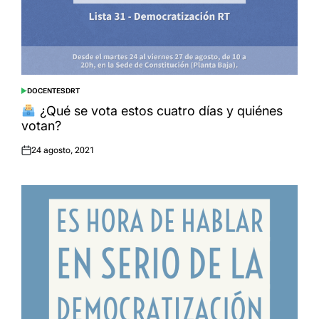
DOCENTES
DRT
POSTED
IN
¿Qué se vota estos cuatro días y quiénes
votan?
24 agosto, 2021
Posted
on