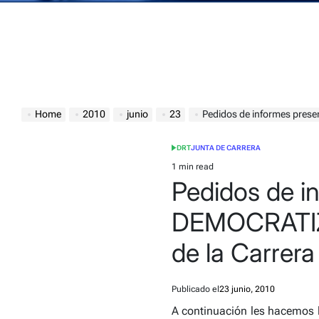
Home
2010
junio
23
Pedidos de informes presentados po
DRT
JUNTA DE CARRERA
POSTED
IN
1 min read
Estimated
Pedidos de i
read
time
DEMOCRATIZA
de la Carrera
Publicado el
23 junio, 2010
A continuación les hacemos l