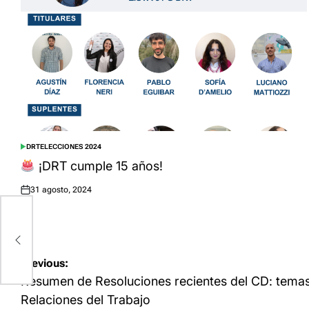
DRT
ELECCIONES 2024
POSTED
IN
¡DRT cumple 15 años!
31 agosto, 2024
Posted
on
D:
Navegación
Previous:
de
Resumen de Resoluciones recientes del CD: temas 
entradas
Relaciones del Trabajo