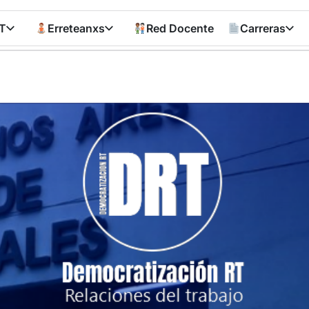
T
Erreteanxs
Red Docente
Carreras
Democratizació
RT