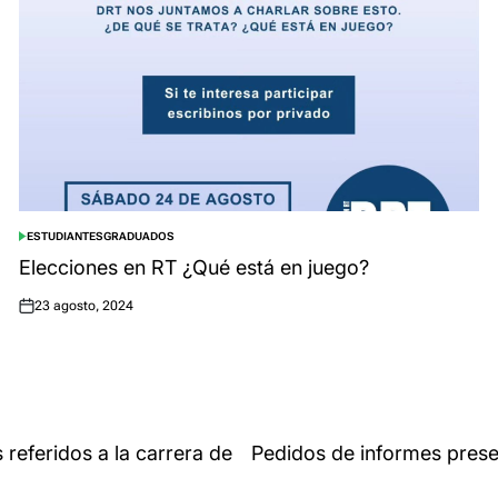
ESTUDIANTES
GRADUADOS
POSTED
IN
Elecciones en RT ¿Qué está en juego?
23 agosto, 2024
Posted
on
referidos a la carrera de
Pedidos de informes pre