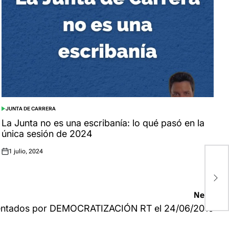
JUNTA DE CARRERA
POSTED
IN
La Junta no es una escribanía: lo qué pasó en la
única sesión de 2024
1 julio, 2024
Posted
on
P
D
Next:
sentados por DEMOCRATIZACIÓN RT el 24/06/2010