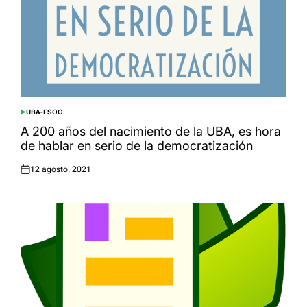
UBA-FSOC
POSTED
IN
A 200 años del nacimiento de la UBA, es hora
de hablar en serio de la democratización
12 agosto, 2021
Posted
on