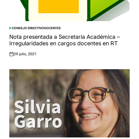
CONSEJO DIRECTIVO
DOCENTES
POSTED
IN
Nota presentada a Secretaría Académica –
Irregularidades en cargos docentes en RT
29 julio, 2021
Posted
on