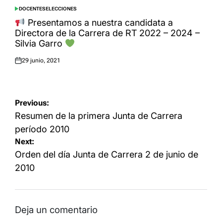
DOCENTES
ELECCIONES
POSTED
IN
Presentamos a nuestra candidata a
Directora de la Carrera de RT 2022 – 2024 –
Silvia Garro
29 junio, 2021
Posted
on
Navegación
Previous:
de
Resumen de la primera Junta de Carrera
entradas
período 2010
Next:
Orden del día Junta de Carrera 2 de junio de
2010
Deja un comentario