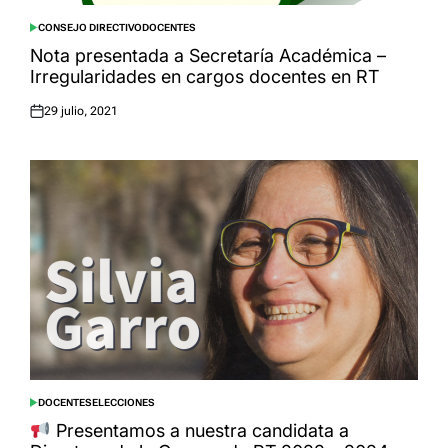
CONSEJO DIRECTIVO
DOCENTES
POSTED
IN
Nota presentada a Secretaría Académica –
Irregularidades en cargos docentes en RT
29 julio, 2021
Posted
on
DOCENTES
ELECCIONES
POSTED
IN
Presentamos a nuestra candidata a