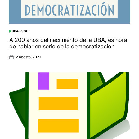
UBA-FSOC
POSTED
IN
A 200 años del nacimiento de la UBA, es hora
de hablar en serio de la democratización
12 agosto, 2021
Posted
on