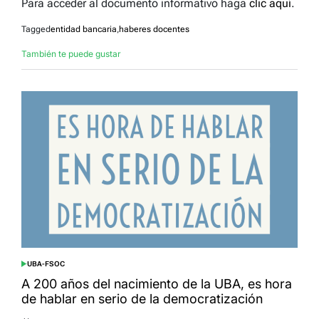
Para acceder al documento informativo haga
clic aquí
.
Tagged
entidad bancaria
,
haberes docentes
También te puede gustar
UBA-FSOC
POSTED
IN
A 200 años del nacimiento de la UBA, es hora
de hablar en serio de la democratización