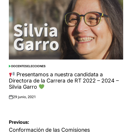
DOCENTES
ELECCIONES
POSTED
IN
Presentamos a nuestra candidata a
Directora de la Carrera de RT 2022 – 2024 –
Silvia Garro
29 junio, 2021
Posted
on
Navegación
Previous:
de
Conformación de las Comisiones