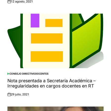
12 agosto, 2021
Posted
on
CONSEJO DIRECTIVO
DOCENTES
POSTED
IN
Nota presentada a Secretaría Académica –
Irregularidades en cargos docentes en RT
29 julio, 2021
Posted
on