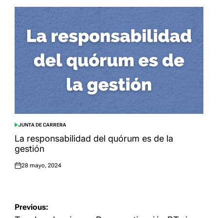
JUNTA DE CARRERA
POSTED
IN
La responsabilidad del quórum es de la
gestión
28 mayo, 2024
Posted
on
Navegación
Previous: