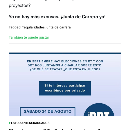
proyectos?
Ya no hay más excusas. ¡Junta de Carrera ya!
Tagged
irregularidades
,
junta de carrera
También te puede gustar
ESTUDIANTES
GRADUADOS
POSTED
IN