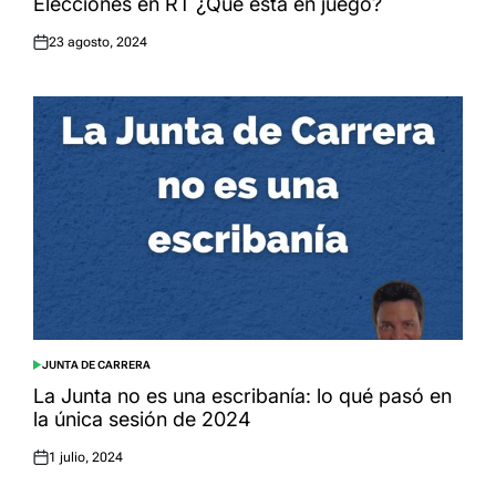
Elecciones en RT ¿Qué está en juego?
23 agosto, 2024
Posted
on
JUNTA DE CARRERA
POSTED
IN
La Junta no es una escribanía: lo qué pasó en
la única sesión de 2024
1 julio, 2024
Posted
on