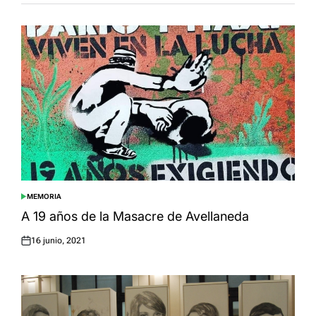
MEMORIA
POSTED
IN
A 19 años de la Masacre de Avellaneda
16 junio, 2021
Posted
on