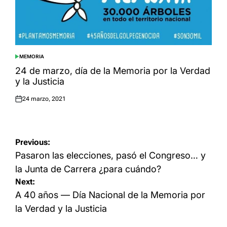
MEMORIA
POSTED
IN
24 de marzo, día de la Memoria por la Verdad
y la Justicia
24 marzo, 2021
Posted
on
Navegación
Previous:
de
Pasaron las elecciones, pasó el Congreso… y
entradas
la Junta de Carrera ¿para cuándo?
Next:
A 40 años — Día Nacional de la Memoria por
la Verdad y la Justicia