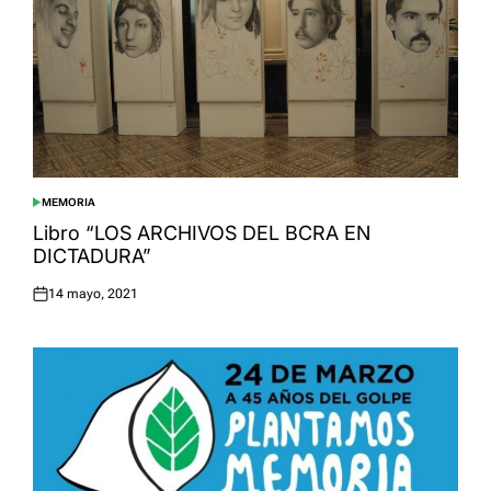
MEMORIA
POSTED
IN
Libro “LOS ARCHIVOS DEL BCRA EN
DICTADURA”
14 mayo, 2021
Posted
on