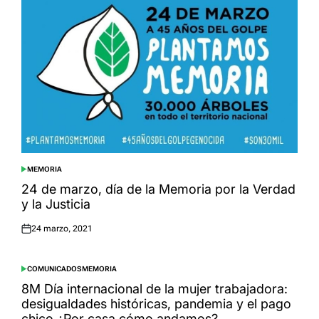
MEMORIA
POSTED
IN
24 de marzo, día de la Memoria por la Verdad
y la Justicia
24 marzo, 2021
Posted
on
COMUNICADOS
MEMORIA
POSTED
IN
8M Día internacional de la mujer trabajadora:
desigualdades históricas, pandemia y el pago
chico ¿Por casa cómo andamos?