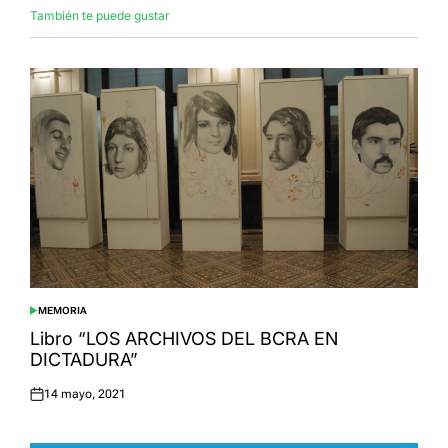
También te puede gustar
MEMORIA
POSTED
IN
Libro “LOS ARCHIVOS DEL BCRA EN
DICTADURA”
14 mayo, 2021
Posted
on