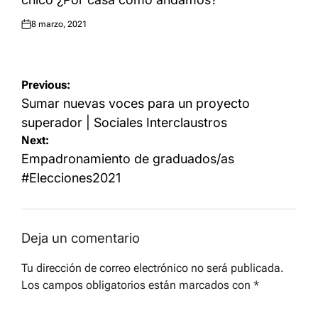
8 marzo, 2021
Posted
on
Navegación
Previous:
de
Sumar nuevas voces para un proyecto
entradas
superador | Sociales Interclaustros
Next:
Empadronamiento de graduados/as
#Elecciones2021
Deja un comentario
Tu dirección de correo electrónico no será publicada.
Los campos obligatorios están marcados con
*