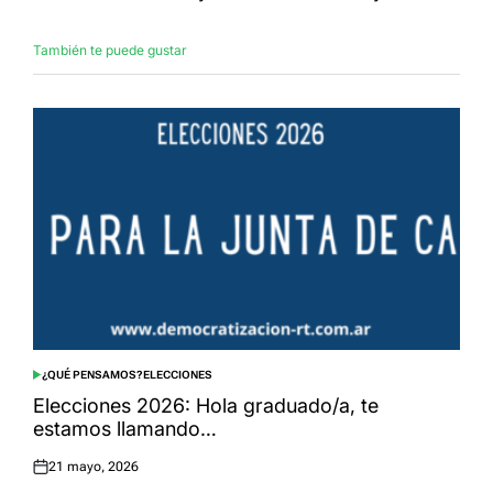
También te puede gustar
¿QUÉ PENSAMOS?
ELECCIONES
POSTED
IN
Elecciones 2026: Hola graduado/a, te
estamos llamando…
21 mayo, 2026
Posted