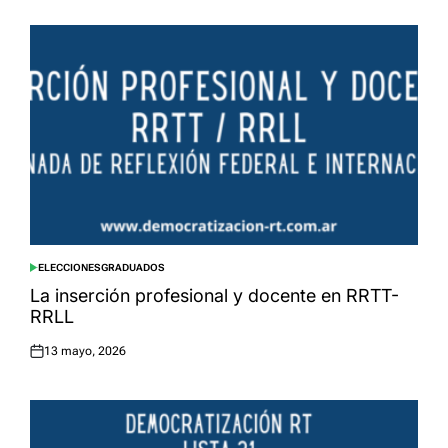
on
ELECCIONES
GRADUADOS
POSTED
IN
La inserción profesional y docente en RRTT-
RRLL
13 mayo, 2026
Posted
on