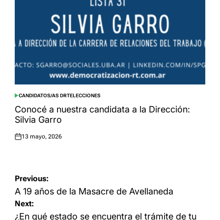
CANDIDATOS/AS DRT
ELECCIONES
POSTED
IN
Conocé a nuestra candidata a la Dirección:
Silvia Garro
13 mayo, 2026
Posted
on
Navegación
Previous:
de
A 19 años de la Masacre de Avellaneda
Next:
entradas
¿En qué estado se encuentra el trámite de tu