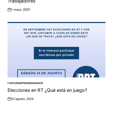
Trabajadores
1 mayo, 2025
Posted
on
ESTUDIANTES
GRADUADOS
POSTED
IN
Elecciones en RT ¿Qué está en juego?
23 agosto, 2024
Posted
on