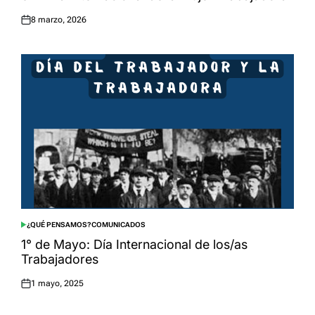
8 marzo, 2026
Posted
on
¿QUÉ PENSAMOS?
COMUNICADOS
POSTED
IN
1° de Mayo: Día Internacional de los/as
Trabajadores
1 mayo, 2025
Posted
on