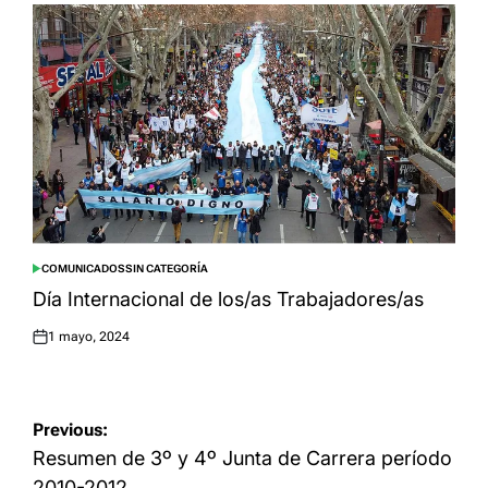
COMUNICADOS
SIN CATEGORÍA
POSTED
IN
Día Internacional de los/as Trabajadores/as
1 mayo, 2024
Posted
on
Navegación
Previous:
de
Resumen de 3º y 4º Junta de Carrera período
2010-2012