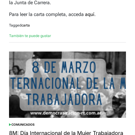
la Junta de Carrera.
Para leer la carta completa, acceda
aquí
.
Tagged
carta
También te puede gustar
COMUNICADOS
POSTED
IN
8M: Día Internacional de la Mujer Trabajadora