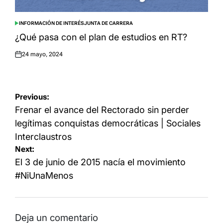
INFORMACIÓN DE INTERÉS
JUNTA DE CARRERA
POSTED
IN
¿Qué pasa con el plan de estudios en RT?
24 mayo, 2024
Posted
on
Navegación
Previous:
de
Frenar el avance del Rectorado sin perder
entradas
legítimas conquistas democráticas | Sociales
Interclaustros
Next:
El 3 de junio de 2015 nacía el movimiento
#NiUnaMenos
Deja un comentario