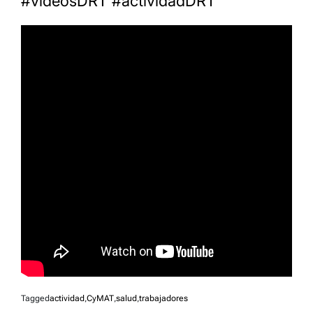
#
videosDRT
#
actividadDRT
Tagged
actividad
,
CyMAT
,
salud
,
trabajadores