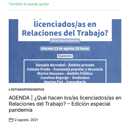
También te puede gustar
ESTUDIANTES
EVENTOS
POSTED
IN
AGENDA | ¿Qué hacen los/as licenciados/as en
Relaciones del Trabajo? – Edición especial
pandemia
12 agosto, 2021
Posted
on