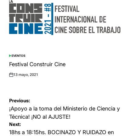
EVENTOS
POSTED
IN
Festival Construir Cine
13 mayo, 2021
Posted
on
Navegación
Previous:
de
¡Apoyo a la toma del Ministerio de Ciencia y
entradas
Técnica! ¡NO al AJUSTE!
Next:
18hs a 18:15hs. BOCINAZO Y RUIDAZO en