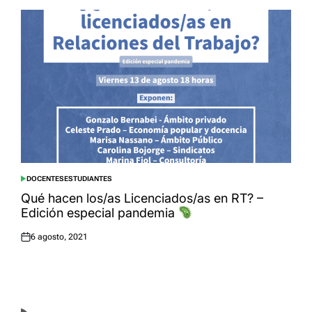
DOCENTES
ESTUDIANTES
POSTED
IN
Qué hacen los/as Licenciados/as en RT? –
Edición especial pandemia
6 agosto, 2021
Posted
on