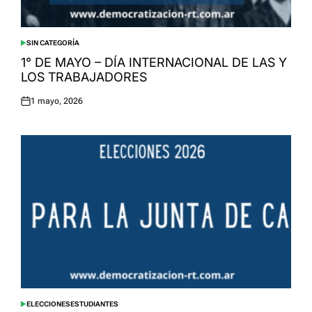
SIN CATEGORÍA
POSTED
IN
1° DE MAYO – DÍA INTERNACIONAL DE LAS Y
LOS TRABAJADORES
1 mayo, 2026
Posted
on
ELECCIONES
ESTUDIANTES
POSTED