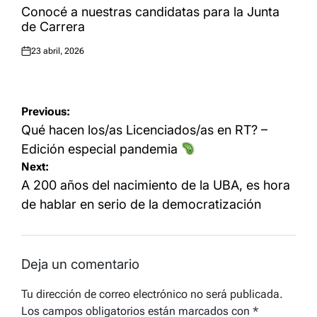
IN
Conocé a nuestras candidatas para la Junta
de Carrera
23 abril, 2026
Posted
on
Navegación
Previous:
de
Qué hacen los/as Licenciados/as en RT? –
entradas
Edición especial pandemia
Next:
A 200 años del nacimiento de la UBA, es hora
de hablar en serio de la democratización
Deja un comentario
Tu dirección de correo electrónico no será publicada.
Los campos obligatorios están marcados con
*