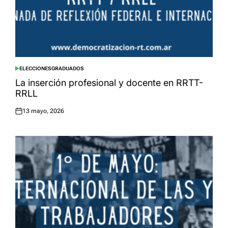
ELECCIONES
GRADUADOS
POSTED
IN
La inserción profesional y docente en RRTT-
RRLL
13 mayo, 2026
Posted
on