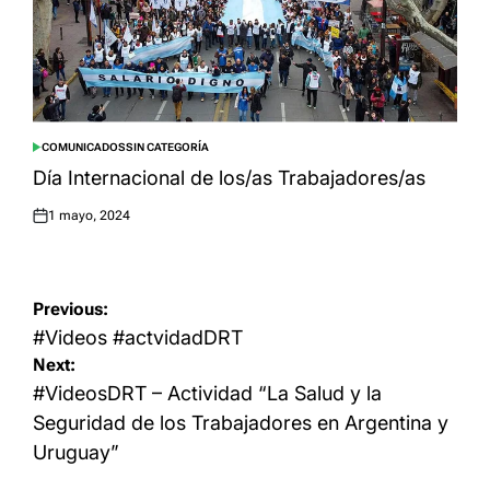
COMUNICADOS
SIN CATEGORÍA
POSTED
IN
Día Internacional de los/as Trabajadores/as
1 mayo, 2024
Posted
on
Navegación
Previous:
de
#Videos #actvidadDRT
Next:
entradas
#VideosDRT – Actividad “La Salud y la
Seguridad de los Trabajadores en Argentina y
Uruguay”