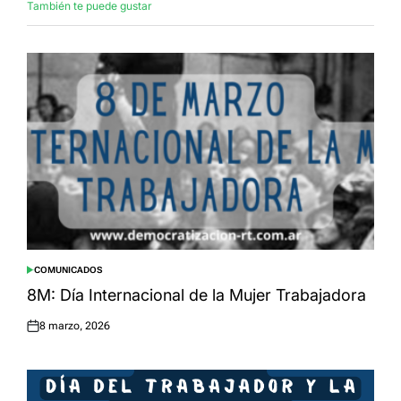
También te puede gustar
COMUNICADOS
POSTED
IN
8M: Día Internacional de la Mujer Trabajadora
8 marzo, 2026
Posted
on