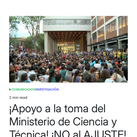
COMUNICADOS
INVESTIGACIÓN
POSTED
IN
2 min read
Estimated
¡Apoyo a la toma del
read
time
Ministerio de Ciencia y
Técnica! ¡NO al AJUSTE!