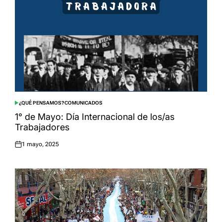
¿QUÉ PENSAMOS?
COMUNICADOS
POSTED
IN
1° de Mayo: Día Internacional de los/as
Trabajadores
1 mayo, 2025
Posted
on