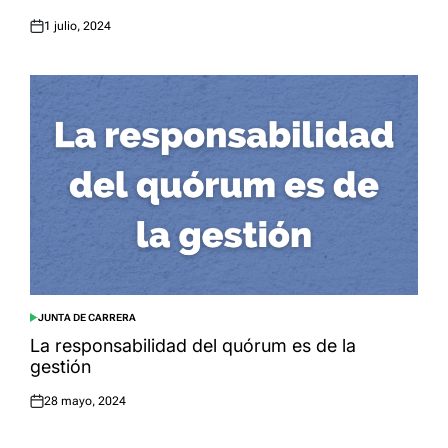
1 julio, 2024
Posted
on
JUNTA DE CARRERA
POSTED
IN
La responsabilidad del quórum es de la
gestión
28 mayo, 2024
Posted
on