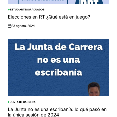
ESTUDIANTES
GRADUADOS
POSTED
IN
Elecciones en RT ¿Qué está en juego?
23 agosto, 2024
Posted
on
JUNTA DE CARRERA
POSTED
IN
La Junta no es una escribanía: lo qué pasó en
la única sesión de 2024