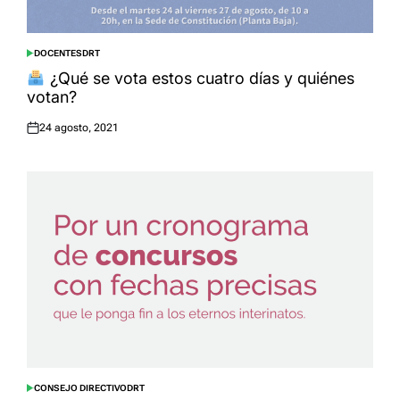
DOCENTES
DRT
POSTED
IN
¿Qué se vota estos cuatro días y quiénes
votan?
24 agosto, 2021
Posted
on
CONSEJO DIRECTIVO
DRT
POSTED