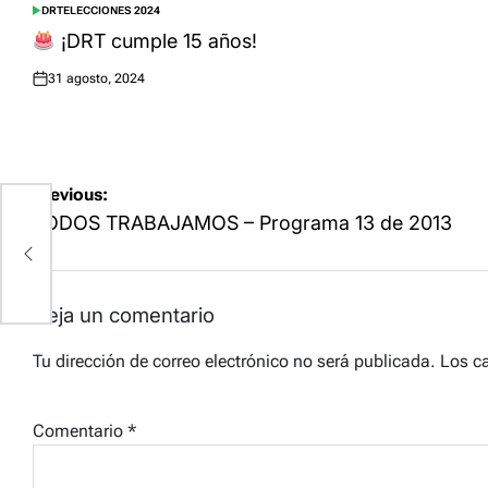
DRT
ELECCIONES 2024
POSTED
IN
¡DRT cumple 15 años!
31 agosto, 2024
Posted
on
Navegación
Previous:
de
TODOS TRABAJAMOS – Programa 13 de 2013
entradas
Deja un comentario
Tu dirección de correo electrónico no será publicada.
Los c
Comentario
*