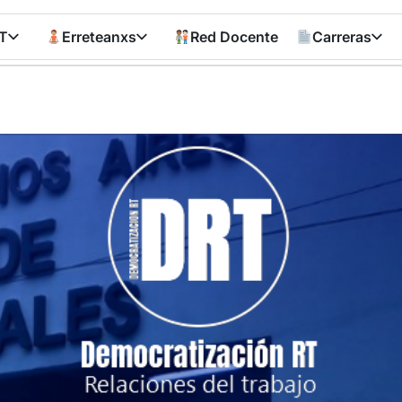
T
Erreteanxs
Red Docente
Carreras
Democratizació
RT