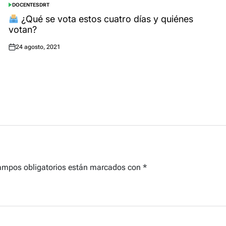
DOCENTES
DRT
POSTED
IN
¿Qué se vota estos cuatro días y quiénes
votan?
24 agosto, 2021
Posted
on
ampos obligatorios están marcados con
*