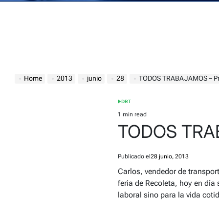
Home
2013
junio
28
TODOS TRABAJAMOS – Pr
DRT
POSTED
IN
1 min read
Estimated
TODOS TRAB
read
time
Publicado el
28 junio, 2013
Carlos, vendedor de transpor
feria de Recoleta, hoy en día 
laboral sino para la vida coti