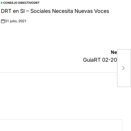
CONSEJO DIRECTIVO
DRT
POSTED
IN
DRT en SI – Sociales Necesita Nuevas Voces
31 julio, 2021
Posted
on
Next:
GuiaRT 02-2013