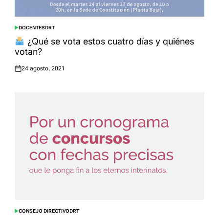
DOCENTES
DRT
POSTED
IN
¿Qué se vota estos cuatro días y quiénes
votan?
24 agosto, 2021
Posted
on
CONSEJO DIRECTIVO
DRT
POSTED