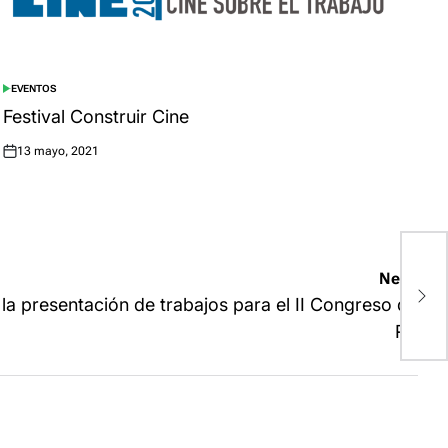
EVENTOS
POSTED
IN
Festival Construir Cine
13 mayo, 2021
Posted
on
Next:
P
t
la presentación de trabajos para el II Congreso de
RT