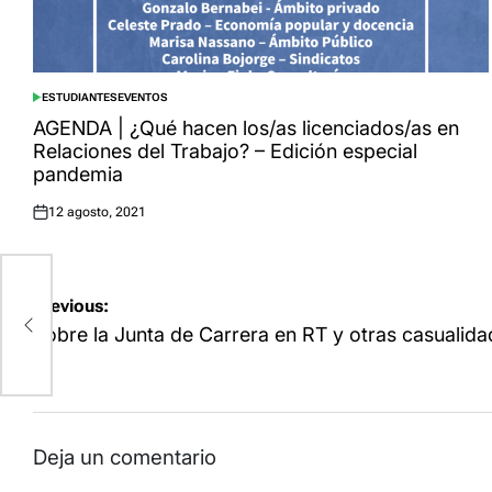
ESTUDIANTES
EVENTOS
POSTED
IN
AGENDA | ¿Qué hacen los/as licenciados/as en
Relaciones del Trabajo? – Edición especial
pandemia
12 agosto, 2021
Posted
on
Navegación
Previous:
de
Sobre la Junta de Carrera en RT y otras casualid
entradas
Deja un comentario