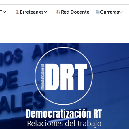
T
Erreteanxs
Red Docente
Carreras
Democratizació
RT