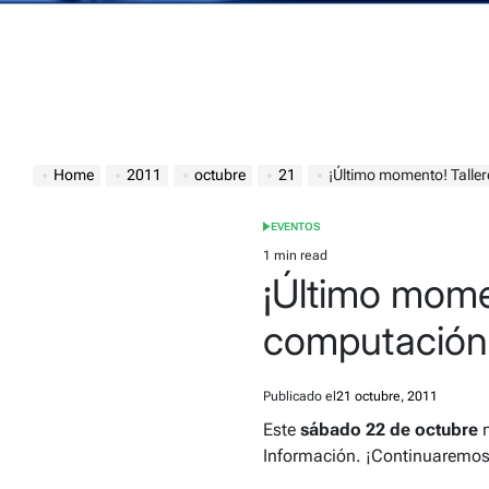
Home
2011
octubre
21
¡Último momento! Taller
EVENTOS
POSTED
IN
1 min read
Estimated
¡Último momen
read
time
computación
Publicado el
21 octubre, 2011
Este
sábado 22 de octubre
n
Información. ¡Continuaremos 