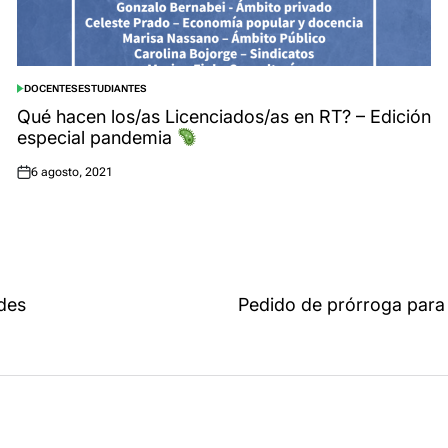
DOCENTES
ESTUDIANTES
POSTED
IN
Qué hacen los/as Licenciados/as en RT? – Edición
especial pandemia
6 agosto, 2021
Posted
on
ades
Pedido de prórroga para 