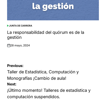
JUNTA DE CARRERA
POSTED
IN
La responsabilidad del quórum es de la
gestión
28 mayo, 2024
Posted
on
Navegación
Previous:
de
Taller de Estadística, Computación y
entradas
Monografías ¡Cambio de aula!
Next:
¡Último momento! Talleres de estadística y
computación suspendidos.