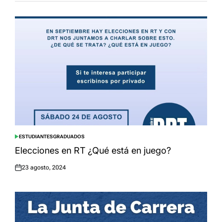
ESTUDIANTES
GRADUADOS
POSTED
IN
Elecciones en RT ¿Qué está en juego?
23 agosto, 2024
Posted
on