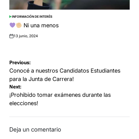
INFORMACIÓN DE INTERÉS
POSTED
IN
Ni una menos
13 junio, 2024
Posted
on
Navegación
Previous:
de
Conocé a nuestros Candidatos Estudiantes
entradas
para la Junta de Carrera!
Next:
¡Prohibido tomar exámenes durante las
elecciones!
Deja un comentario