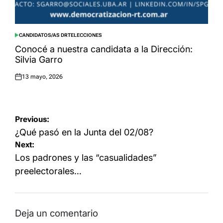
CANDIDATOS/AS DRT
ELECCIONES
POSTED
IN
Conocé a nuestra candidata a la Dirección:
Silvia Garro
13 mayo, 2026
Posted
on
Navegación
Previous:
de
¿Qué pasó en la Junta del 02/08?
Next:
entradas
Los padrones y las “casualidades”
preelectorales…
Deja un comentario