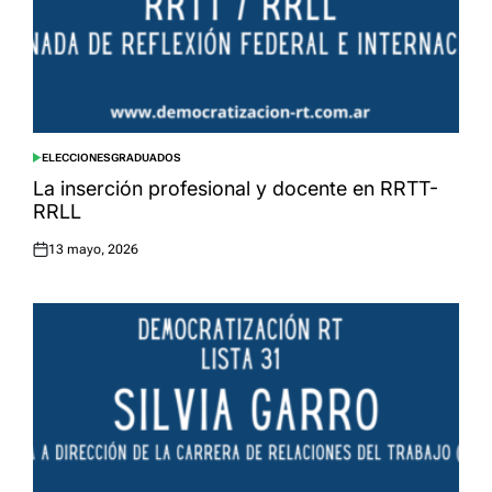
ELECCIONES
GRADUADOS
POSTED
IN
La inserción profesional y docente en RRTT-
RRLL
13 mayo, 2026
Posted
on