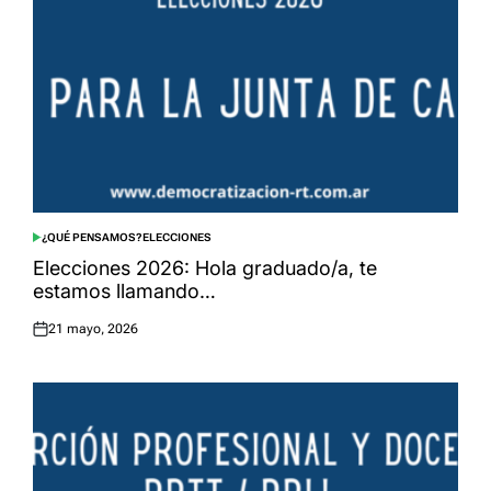
¿QUÉ PENSAMOS?
ELECCIONES
POSTED
IN
Elecciones 2026: Hola graduado/a, te
estamos llamando…
21 mayo, 2026
Posted
on