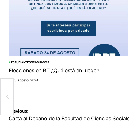
ESTUDIANTES
GRADUADOS
POSTED
IN
Elecciones en RT ¿Qué está en juego?
23 agosto, 2024
Posted
on
s
Navegación
Previous:
de
Carta al Decano de la Facultad de Ciencias Social
entradas