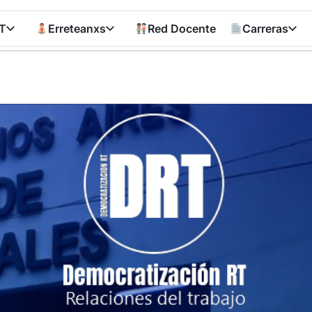
T
Erreteanxs
Red Docente
Carreras
Democratizació
RT