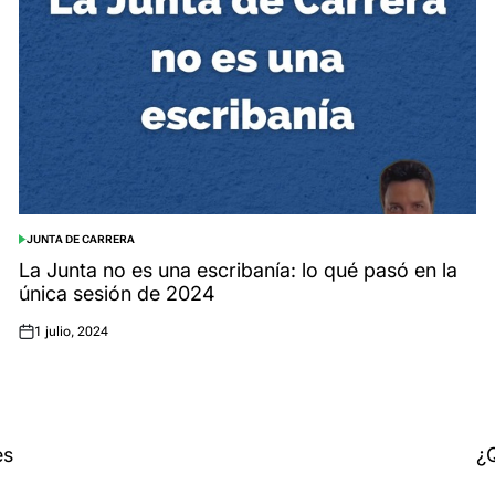
JUNTA DE CARRERA
POSTED
IN
La Junta no es una escribanía: lo qué pasó en la
única sesión de 2024
1 julio, 2024
Posted
on
es
¿