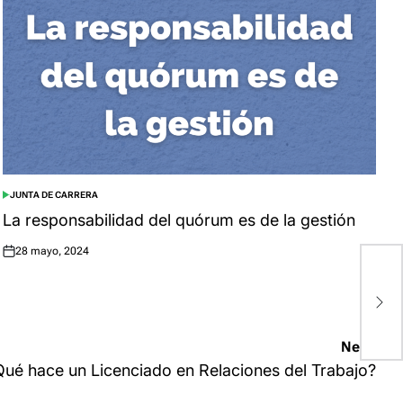
JUNTA DE CARRERA
POSTED
IN
La responsabilidad del quórum es de la gestión
28 mayo, 2024
Posted
on
¿
T
Next:
Qué hace un Licenciado en Relaciones del Trabajo?