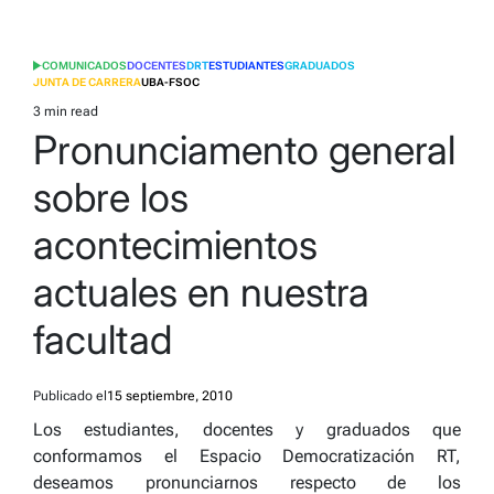
COMUNICADOS
DOCENTES
DRT
ESTUDIANTES
GRADUADOS
POSTED
JUNTA DE CARRERA
UBA-FSOC
IN
3 min read
Estimated
Pronunciamento general
read
time
sobre los
acontecimientos
actuales en nuestra
facultad
Publicado el
15 septiembre, 2010
Los estudiantes, docentes y graduados que
conformamos el Espacio Democratización RT,
deseamos pronunciarnos respecto de los