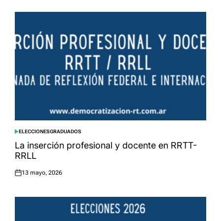
ELECCIONES
GRADUADOS
POSTED
IN
La inserción profesional y docente en RRTT-
RRLL
13 mayo, 2026
Posted
on