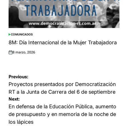
COMUNICADOS
POSTED
IN
8M: Día Internacional de la Mujer Trabajadora
8 marzo, 2026
Posted
on
Navegación
Previous:
de
Proyectos presentados por Democratización
entradas
RT a la Junta de Carrera del 6 de septiembre
Next:
En defensa de la Educación Pública, aumento
de presupuesto y en memoria de la noche de
los lápices