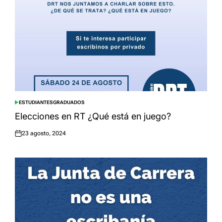
ESTUDIANTES
GRADUADOS
POSTED
IN
Elecciones en RT ¿Qué está en juego?
23 agosto, 2024
Posted
on