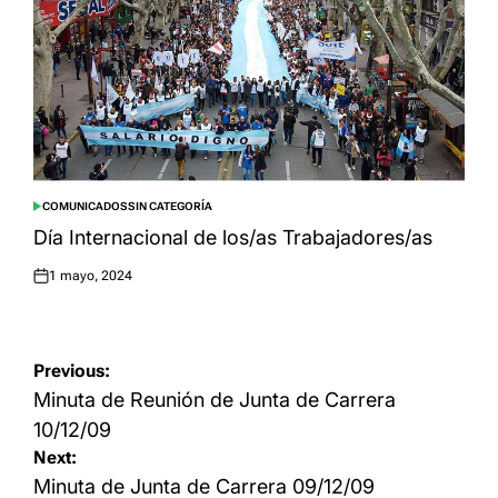
COMUNICADOS
SIN CATEGORÍA
POSTED
IN
Día Internacional de los/as Trabajadores/as
1 mayo, 2024
Posted
on
Navegación
Previous:
de
Minuta de Reunión de Junta de Carrera
entradas
10/12/09
Next:
Minuta de Junta de Carrera 09/12/09