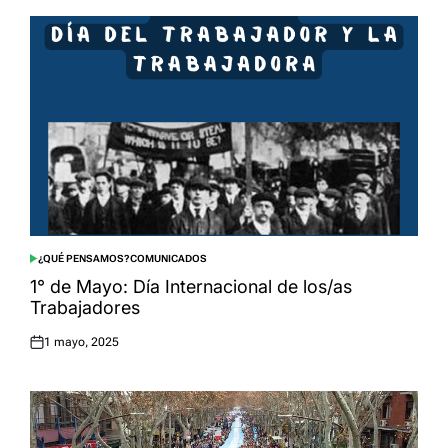
¿QUÉ PENSAMOS?
COMUNICADOS
POSTED
IN
1° de Mayo: Día Internacional de los/as
Trabajadores
1 mayo, 2025
Posted
on