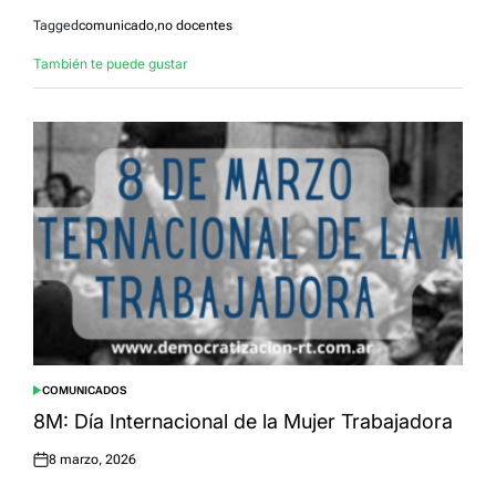
Tagged
comunicado
,
no docentes
También te puede gustar
COMUNICADOS
POSTED
IN
8M: Día Internacional de la Mujer Trabajadora
8 marzo, 2026
Posted
on