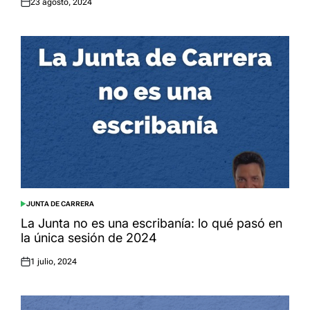
23 agosto, 2024
Posted
on
JUNTA DE CARRERA
POSTED
IN
La Junta no es una escribanía: lo qué pasó en
la única sesión de 2024
1 julio, 2024
Posted
on