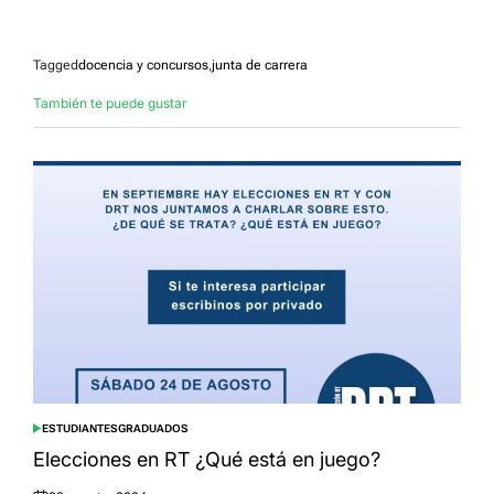
Tagged
docencia y concursos
,
junta de carrera
También te puede gustar
ESTUDIANTES
GRADUADOS
POSTED
IN
Elecciones en RT ¿Qué está en juego?