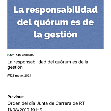
JUNTA DE CARRERA
POSTED
IN
La responsabilidad del quórum es de la
gestión
28 mayo, 2024
Posted
on
Navegación
Previous:
de
Orden del día Junta de Carrera de RT
entradas
11/08/2010 19 HS.