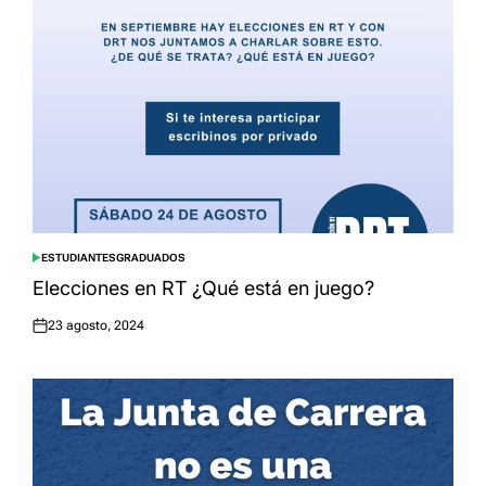
ESTUDIANTES
GRADUADOS
POSTED
IN
Elecciones en RT ¿Qué está en juego?
23 agosto, 2024
Posted
on