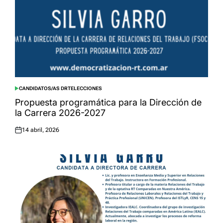
CANDIDATOS/AS DRT
ELECCIONES
POSTED
IN
Propuesta programática para la Dirección de
la Carrera 2026-2027
14 abril, 2026
Posted
on