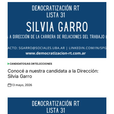
CANDIDATOS/AS DRT
ELECCIONES
POSTED
IN
Conocé a nuestra candidata a la Dirección:
Silvia Garro
13 mayo, 2026
Posted
on