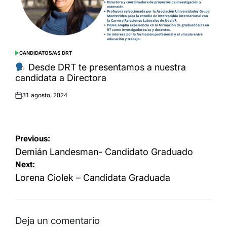
CANDIDATOS/AS DRT
POSTED
IN
Desde DRT te presentamos a nuestra
candidata a Directora
31 agosto, 2024
Posted
on
Navegación
Previous:
de
Demián Landesman- Candidato Graduado
Next:
entradas
Lorena Ciolek – Candidata Graduada
Deja un comentario