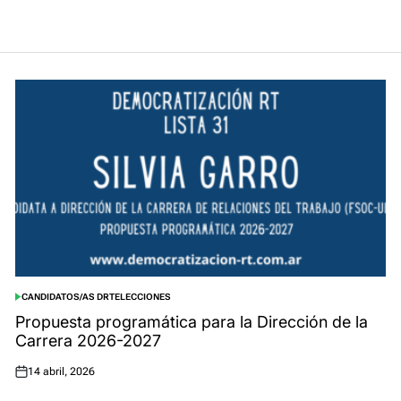
CANDIDATOS/AS DRT
ELECCIONES
POSTED
IN
Propuesta programática para la Dirección de la
Carrera 2026-2027
14 abril, 2026
Posted
on