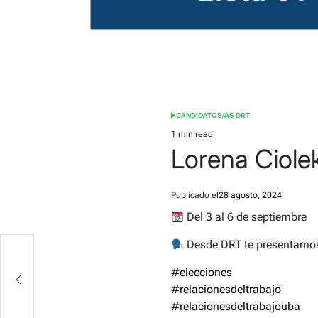
CANDIDATOS/AS DRT
POSTED
IN
1 min read
Estimated
Lorena Ciole
read
time
Publicado el
28 agosto, 2024
Del 3 al 6 de septiembre
Desde DRT te presentamos 
#elecciones
#relacionesdeltrabajo
#relacionesdeltrabajouba