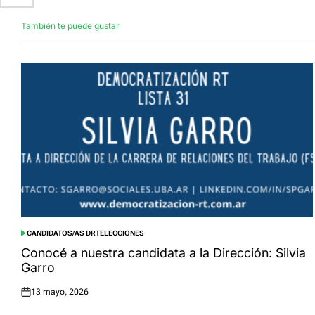
También te puede gustar
CANDIDATOS/AS DRT
ELECCIONES
POSTED
IN
Conocé a nuestra candidata a la Dirección: Silvia
Garro
13 mayo, 2026
Posted
on