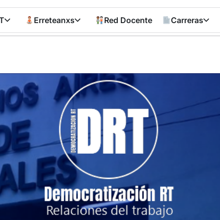
T
Erreteanxs
Red Docente
Carreras
Democratizació
RT