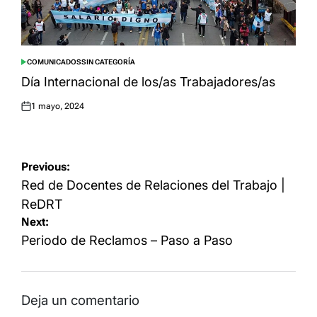
COMUNICADOS
SIN CATEGORÍA
POSTED
IN
Día Internacional de los/as Trabajadores/as
1 mayo, 2024
Posted
on
Navegación
Previous:
de
Red de Docentes de Relaciones del Trabajo |
entradas
ReDRT
Next:
Periodo de Reclamos – Paso a Paso
Deja un comentario