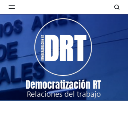
Skip
to
Democratización
content
RT