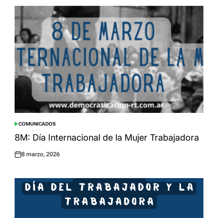
COMUNICADOS
POSTED
IN
8M: Día Internacional de la Mujer Trabajadora
8 marzo, 2026
Posted
on