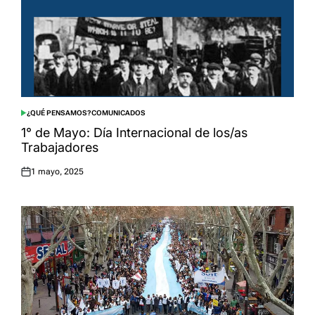
¿QUÉ PENSAMOS?
COMUNICADOS
POSTED
IN
1° de Mayo: Día Internacional de los/as
Trabajadores
1 mayo, 2025
Posted
on