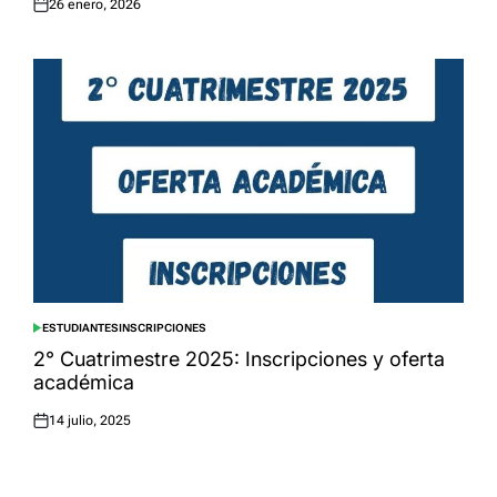
26 enero, 2026
Posted
on
ESTUDIANTES
INSCRIPCIONES
POSTED
IN
2° Cuatrimestre 2025: Inscripciones y oferta
académica
14 julio, 2025
Posted
on