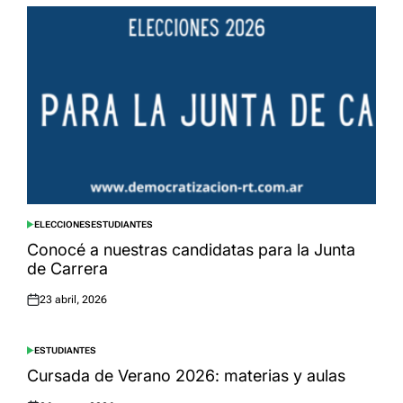
ELECCIONES
ESTUDIANTES
POSTED
IN
Conocé a nuestras candidatas para la Junta
de Carrera
23 abril, 2026
Posted
on
ESTUDIANTES
POSTED
IN
Cursada de Verano 2026: materias y aulas