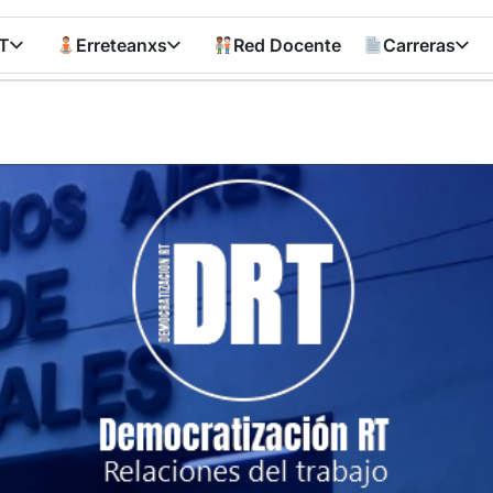
T
Erreteanxs
Red Docente
Carreras
Democratizació
RT