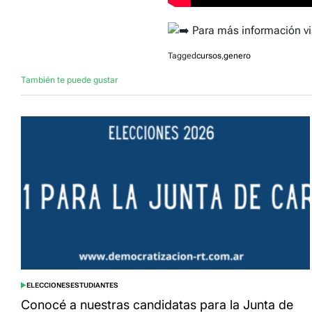
Para más información vi
Tagged
cursos
,
genero
También te puede gustar
ELECCIONES
ESTUDIANTES
POSTED
IN
Conocé a nuestras candidatas para la Junta de