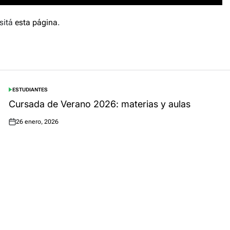
sitá
esta página
.
ESTUDIANTES
POSTED
IN
Cursada de Verano 2026: materias y aulas
26 enero, 2026
Posted
on