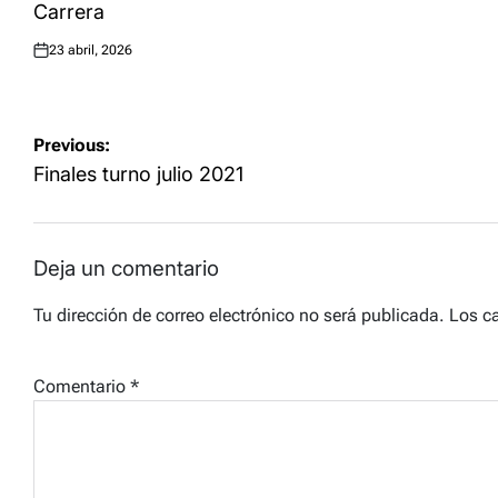
Carrera
23 abril, 2026
Posted
on
Navegación
Previous:
de
Finales turno julio 2021
entradas
Deja un comentario
Tu dirección de correo electrónico no será publicada.
Los c
Comentario
*